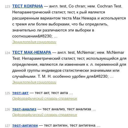
ТЕСТ КОХРАНА
— англ. test, Co chran; нем. Cochran Test.
123
Непараметрический статист, тест, к рый является
расширенным вариантом теста Мак Немара и используется
с тремя или более выборками, что бы определить,
значительно ли различаются эти выборки в
соотношении&#8230; …
Энциклопедия социологии
ТЕСТ МАК-НЕМАРА
— англ. test, McNemar; нем. McNemar
124
Test. Непараметрический статист, тест, использующийся для
определения, являются ли изменения к. л. переменной для
данной группы индивидов статистически значимыми или
случайными. Т. М. Н. особенно удобен для&#8230; …
Энциклопедия социологии
тест-акт
— тест акт, тест акта …
125
Орфографический словарь-справочник
тест-анализ
— тест анализ, тест анализа …
126
Орфографический словарь-справочник
тест-антиген
— тест антиген, тест антигена …
127