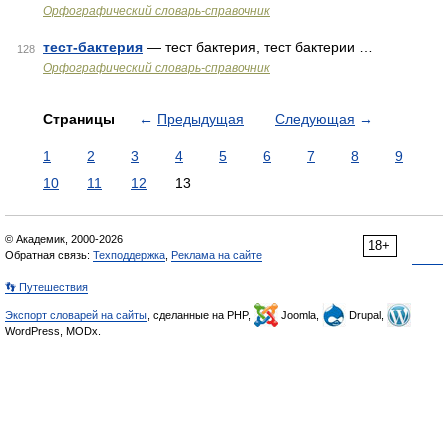
Орфографический словарь-справочник
тест-бактерия
— тест бактерия, тест бактерии …
128
Орфографический словарь-справочник
Страницы
←
Предыдущая
Следующая
→
1
2
3
4
5
6
7
8
9
10
11
12
13
© Академик, 2000-2026
18+
Обратная связь:
Техподдержка
,
Реклама на сайте
👣 Путешествия
Экспорт словарей на сайты
, сделанные на PHP,
Joomla,
Drupal,
WordPress, MODx.